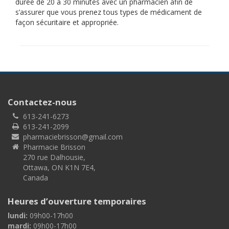
durée de 20 à 30 minutes avec un pharmacien afin de
s’assurer que vous prenez tous types de médicament de
façon sécuritaire et appropriée.
Contactez-nous
613-241-6273
613-241-2099
pharmaciebrisson@gmail.com
Pharmacie Brisson
270 rue Dalhousie,
Ottawa, ON K1N 7E4,
Canada
Heures d’ouverture temporaires
lundi:
09h00-17h00
mardi:
09h00-17h00